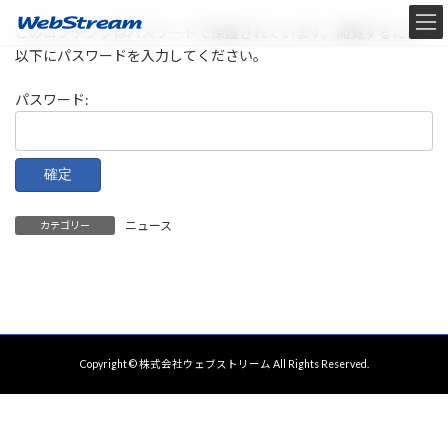
コ
ナ
ン
ビ
このコンテンツはパスワードで保護されています。閲覧するには
テ
ゲ
以下にパスワードを入力してください。
ン
ー
ツ
シ
パスワード:
へ
ョ
ス
ン
キ
に
ッ
移
プ
動
ニュース
カテゴリー
Copyright © 株式会社ウェブストリーム All Rights Reserved.