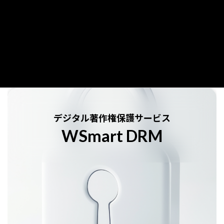
動画配信プラットフォーム
マルチデバイス向け動画配信サービスに必要な機能を備え
た動画配信基盤と安定したオンデマンド配信を行えるため
のContentsDeliveryNetwork(CDN)をワンストップで提供い
たします
→ 詳しくはこちら
カ
ラ
ム
デジタル著作権保護サービス
リ
WSmart DRM
ン
ク