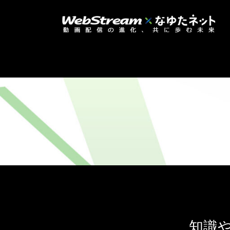
コ
ナ
ン
ビ
テ
ゲ
ン
ー
ツ
シ
へ
ョ
ス
ン
キ
に
ッ
移
プ
動
知識