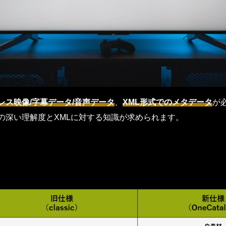
レス映像/字幕データ/音声データ
、
XML形式でのメタデータ
が
様への深い理解度とXMLに対する知識が求められます。